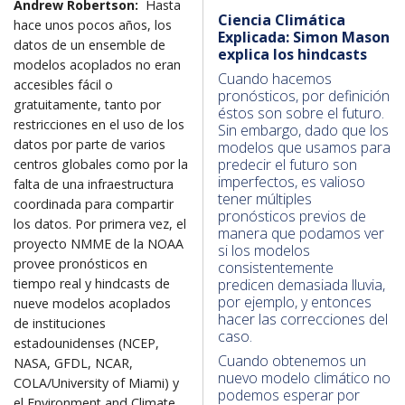
Andrew Robertson:
Hasta
Ciencia Climática
hace unos pocos años, los
Explicada: Simon Mason
datos de un ensemble de
explica los hindcasts
modelos acoplados no eran
Cuando hacemos
accesibles fácil o
pronósticos, por definición
gratuitamente, tanto por
éstos son sobre el futuro.
restricciones en el uso de los
Sin embargo, dado que los
datos por parte de varios
modelos que usamos para
predecir el futuro son
centros globales como por la
imperfectos, es valioso
falta de una infraestructura
tener múltiples
coordinada para compartir
pronósticos previos de
los datos. Por primera vez, el
manera que podamos ver
proyecto NMME de la NOAA
si los modelos
provee pronósticos en
consistentemente
predicen demasiada lluvia,
tiempo real y hindcasts de
por ejemplo, y entonces
nueve modelos acoplados
hacer las correcciones del
de instituciones
caso.
estadounidenses (NCEP,
Cuando obtenemos un
NASA, GFDL, NCAR,
nuevo modelo climático no
COLA/University of Miami) y
podemos esperar por
el Environment and Climate