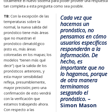
totalmente el nuevo sistema para poder proveer una respuesta
tan completa a esta pregunta como sea posible.
TB:
Con la excepción de las
Cada vez que
temperaturas sobre la
hacemos un
normal, la nueva salida del
pronóstico, no
pronóstico tiene más áreas
pensamos en cómo
que no muestran el
usuarios específicos
pronóstico climatológico
responderán a la
(esto es, más áreas
información. De
coloreadas en los mapas; los
modelos “tienen más qué
hecho, es
decir”) que la salida de los
importante que no
pronósticos anteriores, y
lo hagamos, porque
esta mayor sensibilidad
de otra manera
refleja, presumiblemente,
terminamos
mayor precisión; pero una
sesgando el
confirmación de esto vendrá
pronóstico.
–
con la verificación que
Simon Mason
estamos trabajando ahora.
Con respecto a las