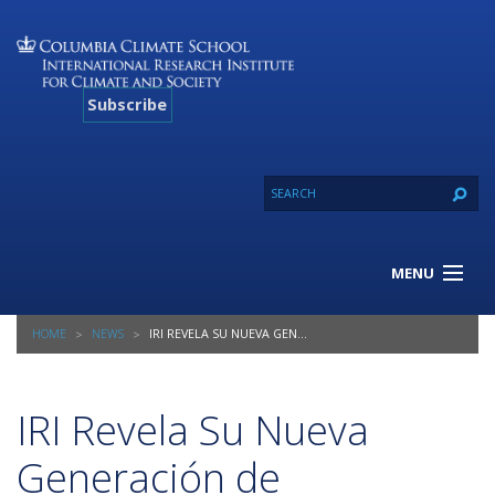
Subscribe
MENU
About Us
HOME
NEWS
IRI REVELA SU NUEVA GENERACIÓN DE PRONÓSTICOS CLIMÁTICOS
Our Projects
Our Expertise
Resources
IRI Revela Su Nueva
Contact
Generación de