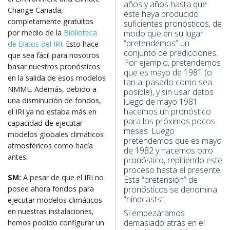
años y años hasta que
Change Canada,
éste haya producido
completamente gratuitos
suficientes pronósticos, de
modo que en su lugar
por medio de la
Biblioteca
“pretendemos” un
de Datos del IRI
. Esto hace
conjunto de predicciones.
que sea fácil para nosotros
Por ejemplo, pretendemos
basar nuestros pronósticos
que es mayo de 1981 (o
en la salida de esos modelos
tan al pasado como sea
NMME. Además, debido a
posible), y sin usar datos
una disminución de fondos,
luego de mayo 1981
hacemos un pronóstico
el IRI ya no estaba más en
para los próximos pocos
capacidad de ejecutar
meses. Luego
modelos globales climáticos
pretendemos que es mayo
atmosféricos como hacía
de 1982 y hacemos otro
antes.
pronóstico, repitiendo este
proceso hasta el presente.
SM:
A pesar de que el IRI no
Esta “pretensión” de
posee ahora fondos para
pronósticos se denomina
“hindcasts”.
ejecutar modelos climáticos
en nuestras instalaciones,
Si empezáramos
demasiado atrás en el
hemos podido configurar un